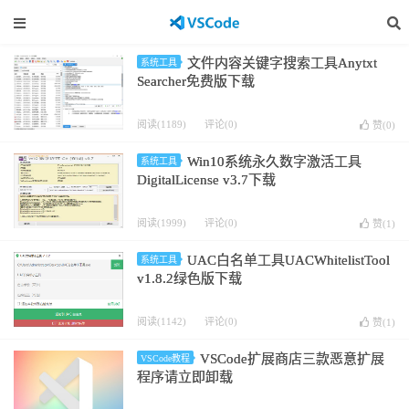
文件内容关键字搜索工具Anytxt
系统工具
Searcher免费版下载
阅读(1189)
评论(0)
赞(
0
)
Win10系统永久数字激活工具
系统工具
DigitalLicense v3.7下载
阅读(1999)
评论(0)
赞(
1
)
UAC白名单工具UACWhitelistTool
系统工具
v1.8.2绿色版下载
阅读(1142)
评论(0)
赞(
1
)
VSCode扩展商店三款恶意扩展
VSCode教程
程序请立即卸载