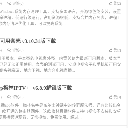
)
评论(0)
赞(
2
)
er是一款Windows系统内存清理工具，支持多国语言，开源绿色免安装，设置
除进程，低运行级运行，占用资源很低，支持合并内存列表，进程工
内存清理优化工具，可以提高系统...
用套壳 v3.10.31版下载
)
评论(0)
赞(
2
)
新可用版本，是套壳的电视家外壳，内置线路为最新可用版本，版本号
壳版，原版已经无法正常使用，套壳的测试可用，安卓电视盒子和手机都可用安
供央视高清、地方卫视、地方台电视直播...
梅林IPTV++ v6.8.9解锁版下载
)
评论(0)
赞(
3
)
视直播app软件，梅林名字是威尔士神话中的传奇魔法师，还有比较出名
）是一款开源的路由器固件。这款梅林直播软件支持电视盒子安装和安卓
直播频道观看，无需授权，免费使用。经过...