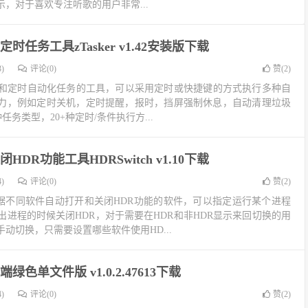
，对于喜欢专注听歌的用户非常...
时任务工具zTasker v1.42安装版下载
)
评论(0)
赞(
2
)
义热键和定时自动化任务的工具，可以采用定时或快捷键的方式执行多种自
力，例如定时关机，定时提醒，报时，挡屏强制休息，自动清理垃圾
+种任务类型，20+种定时/条件执行方...
HDR功能工具HDRSwitch v1.10下载
)
评论(0)
赞(
2
)
可以根据不同软件自动打开和关闭HDR功能的软件，可以指定运行某个进程
出进程的时候关闭HDR，对于需要在HDR和非HDR显示来回切换的用
动切换，只需要设置哪些软件使用HD...
绿色单文件版 v1.0.2.47613下载
)
评论(0)
赞(
2
)