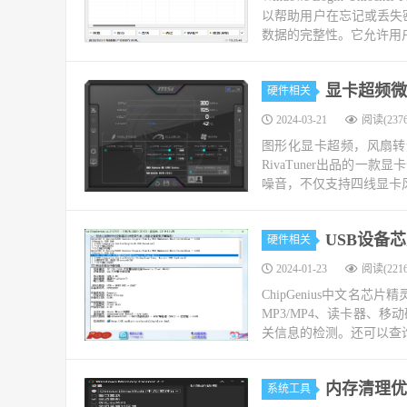
以帮助用户在忘记或丢失密
数据的完整性。它允许用户
显卡超频微星小
硬件相关
2024-03-21
阅读(2376
图形化显卡超频，风扇转速自
RivaTuner出品的
噪音，不仅支持四线显卡风
USB设备芯
硬件相关
2024-01-23
阅读(2216
ChipGenius中文名
MP3/MP4、读卡器、
关信息的检测。还可以查询US
内存清理优化工
系统工具