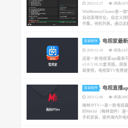
2023-12-27
阅读(2470
WinMemoryClean
自动清理优化，自定义排
作集，待机列表。通过这款
电视家最新可
安卓软件
2023-12-19
阅读(2435
这是一款电视家app最
v3.0 3.10.31套
装使用，电视家TV免费提
电视直播app
安卓软件
2023-12-08
阅读(2697
梅林IPTV++是一款电
的Merlin（梅林固件
手机安装，提供海内外电视