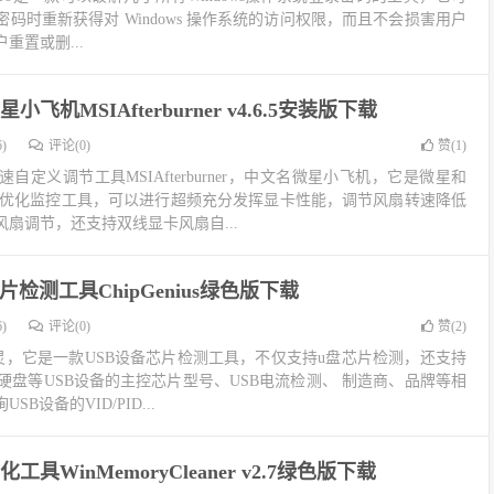
码时重新获得对 Windows 操作系统的访问权限，而且不会损害用户
重置或删...
飞机MSIAfterburner v4.6.5安装版下载
)
评论(0)
赞(
1
)
定义调节工具MSIAfterburner，中文名微星小飞机，它是微星和
一款显卡优化监控工具，可以进行超频充分发挥显卡性能，调节风扇转速降低
扇调节，还支持双线显卡风扇自...
片检测工具ChipGenius绿色版下载
)
评论(0)
赞(
2
)
芯片精灵，它是一款USB设备芯片检测工具，不仅支持u盘芯片检测，还支持
移动硬盘等USB设备的主控芯片型号、USB电流检测、 制造商、品牌等相
B设备的VID/PID...
具WinMemoryCleaner v2.7绿色版下载