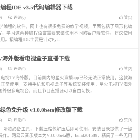
n猿编程IDE v3.5代码编辑器下载
)
评论(0)
赞(
1
)
学编程的软件，网上也有很多免费的教学视频，里面包括了图形化编
on代码编程，学习这两种编程语言需要安装使用不同的客户端软件，建议使用
用。猿编程IDE主要是针对Pyt...
V海外版看电视盒子直播下载
)
评论(0)
赞(
2
)
火电视TV海外版，目前国内的星火直播app已经无法正常使用，这款海
以正常使用，支持手机和电视盒子等系统安装使用，星火电视TV海外
外很多电视台，而且节目直播源可以自由切换，...
色免升级 v3.0.0beta修改版下载
)
评论(0)
赞(
3
)
，听歌必备工具，下载压缩包解压后即可使用，安装目录提供了一键
网易云音乐版本为V3.0.0beta版，bulid201589，精简了一些无用