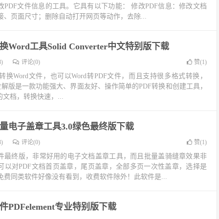
改PDF文件信息的工具。它具有以下功能： 修改PDF信息：修改文档
、页面尺寸；删除自动打开网页等动作，去除...
Word工具Solid Converter中文特别版下载
)
评论(0)
赞(
1
)
转换Word文件，也可以Word转PDF文件，而且支持很多格式转换，
r PDF中文破解版是一款功能强大、界面友好、操作简单的PDF转换和创建工具，
文档，转换快速，...
批量电子盖章工具3.0绿色最终版下载
)
评论(0)
赞(
1
)
软件最终版，非常好用的电子文档盖章工具，而且批量盖骑缝章效果非
，可以对PDF文档首页盖章，尾页盖章，全部多页一次性盖章，选择是
费同类软件好像没有看到，收费软件除外！此软件是...
件PDFelement专业特别版下载