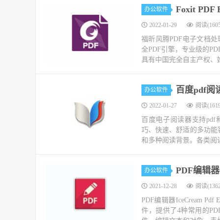
Foxit P
办公软件
2022-01-29
阅读(1605
福昕风腾PDF电子文档处
全PDF引擎，专业级的P
具有中国完全自主产权、媲美Ado
百度pdf
办公软件
2022-01-27
阅读(1619
百度电子阅读器支持pdf
巧、快速、舒适的多功能客
和多种阅读背景。各类阅读
PDF编辑器I
办公软件
2021-12-28
阅读(1362
PDF编辑器IceCream 
件，提供了4种常用的P