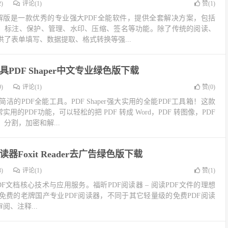
)
评论(1)
赞(
1
)
o专业版破解版是一款优秀的专业强大PDF全能软件，提供全套解决方案，包括
换、标注、保护、管理、水印、压缩、签名等功能。除了传统的阅读、
了表单填写、数据提取、格式转换等强...
具PDF Shaper中文专业绿色版下载
)
评论(1)
赞(
0
)
的PDF全能工具。PDF Shaper强大实用的全能PDF工具箱！这款
用的PDF功能，可以轻松的把 PDF 转成 Word，PDF 转图像，PDF
分割，加密和解...
读器Foxit Reader去广告绿色版下载
)
评论(1)
赞(
1
)
DF文档核心技术与应用服务。福昕PDF阅读器 – 阅读PDF文件的理想
免费的老牌国产专业PDF阅读器，不同于其它轻量级的免费PDF阅读
阅、注释...