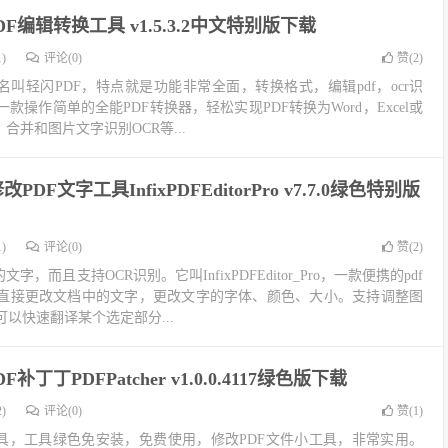
F编辑转换工具 v1.5.3.2中文特别版下载
)
评论(0)
赞(
2
)
名叫轻闪PDF，特点就是功能非常全面，转换格式，编辑pdf，ocr识
操作简单的全能PDF转换器，轻松实现PDF转换为Word，Excel或
合并和图片文字识别OCR等...
PDF文字工具InfixPDFEditorPro v7.7.0绿色特别版
)
评论(0)
赞(
2
)
，而且支持OCR识别。它叫InfixPDFEditor_Pro，一款便携的pdf
别直接更改文档中的文字，更改文字的字体、颜色、大小。支持调整图
以快速翻译某个选定部分...
补丁丁PDFPatcher v1.0.0.4117绿色版下载
)
评论(0)
赞(
1
)
工具，工具绿色免安装，免费使用，修改PDF文件小工具，非常实用。