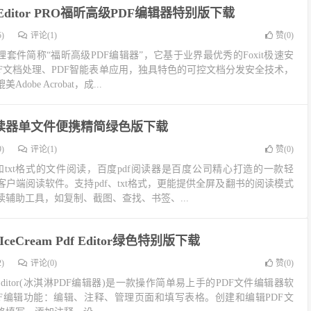
DF Editor PRO福昕高级PDF编辑器特别版下载
)
评论(1)
赞(
0
)
理套件简称“福昕高级PDF编辑器”，它基于业界最优秀的Foxit极速安
DF文档处理、PDF智能表单应用，独具特色的可控文档分发安全技术，
be Acrobat，成...
阅读器单文件便携精简绿色版下载
)
评论(1)
赞(
0
)
和txt格式的文件阅读，百度pdf阅读器是百度公司精心打造的一款轻
户端阅读软件。支持pdf、txt格式，更能提供全屏及翻书的阅读模式
辅助工具，如复制、截图、查找、书签、...
ceCream Pdf Editor绿色特别版下载
)
评论(0)
赞(
0
)
Pdf Editor(冰淇淋PDF编辑器)是一款操作简单易上手的PDF文件编辑器软
DF编辑功能：编辑、注释、管理页面和填写表格。创建和编辑PDF文