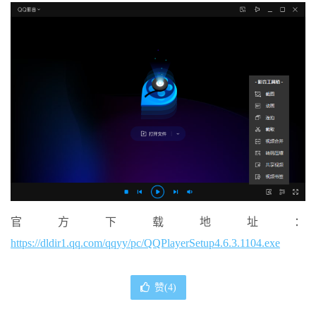
官方下载地址：
https://dldir1.qq.com/qqyy/pc/QQPlayerSetup4.6.3.1104.exe
赞(
4
)